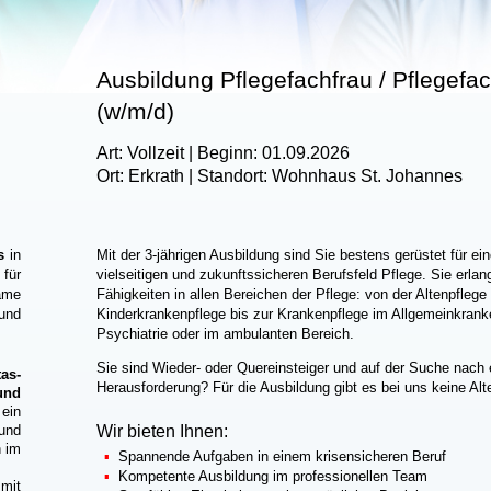
Ausbildung Pflegefachfrau / Pflegef
(w/m/d)
Art: Vollzeit | Beginn: 01.09.2026
Ort: Erkrath | Standort: Wohnhaus St. Johannes
s
in
Mit der 3-jährigen Ausbildung sind Sie bestens gerüstet für e
für
vielseitigen und zukunftssicheren Berufsfeld Pflege. Sie erla
ame
Fähigkeiten in allen Bereichen der Pflege: von der Altenpflege
 und
Kinderkrankenpflege bis zur Krankenpflege im Allgemeinkrank
Psychiatrie oder im ambulanten Bereich.
Sie sind Wieder- oder Quereinsteiger und auf der Suche nach 
s-
Herausforderung? Für die Ausbildung gibt es bei uns keine Al
nd
ein
Wir bieten Ihnen:
und
n im
Spannende Aufgaben in einem krisensicheren Beruf
Kompetente Ausbildung im professionellen Team
mit