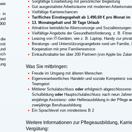
Sorgfältige Einarbeitung mit persönlicher Begleitung
wie
Gut ausgestattete Arbeitsräume mit modernen Arbeitsmater
.
Vielfältige Karrierechancen
 in
Tarifliches Einstiegsgehalt ab 1.490,69 € pro Monat im
rund
13. Monatsgehalt und 30 Tage Urlaub
900
Attraktive betriebliche Altersvorsorge und Sozialleistungen
Vielfältige Angebote der Gesundheitsförderung, z. B. Fitn
Leasing von IT-Geräten, wie z. B. Laptop, Handy zur priv
 die
Beratungs- und Unterstützungsangebote rund um Familie, 
mit
Kooperation mit pme Familienservice
und
ich
Einkaufsrabatte bei über 200 Partnern (von Apple bis Zala
rten
ung
Was Sie mitbringen:
Freude im Umgang mit älteren Menschen
Eigenverantwortliches Handeln und soziale Kompetenz sow
Teamgeist
Mittlerer Schulabschluss
oder
erfolgreich abgeschlossene
Schulbildung
oder
Hauptschulabschluss nach neun Jahre
einjährige Assistenz- oder Helferausbildung in der Pflege
o
zweijährige Berufsausbildung
Ein Sprachlevel von mindestens B 2
Weitere Informationen zur Pflegeausbildung, Karr
Vergütung: