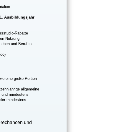
ialien
 1. Ausbildungsjahr
essstudio-Rabatte
aten Nutzung
Leben und Beruf in
ndo)
ie eine große Portion
 zehnjährige allgemeine
n und mindestens
der
mindestens
ierechancen und